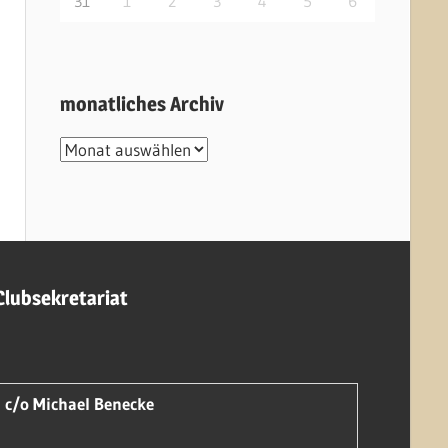
31
1
2
3
4
5
6
monatliches Archiv
monatliches
Archiv
Clubsekretariat
c/o Michael Benecke