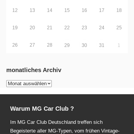
12
13
14
15
16
17
18
19
20
21
22
23
24
25
26
27
28
29
30
31
1
monatliches Archiv
monatliches
Archiv
Warum MG Car Club ?
Im MG Car Club Deutschland treffen sich
Begeisterte aller MG-Typen, vom frühen Vintage-