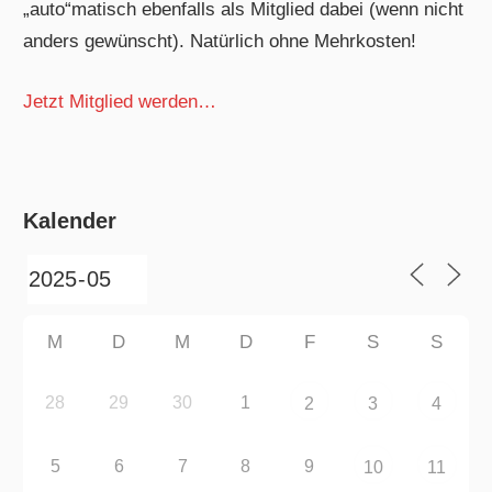
„auto“matisch ebenfalls als Mitglied dabei (wenn nicht
anders gewünscht). Natürlich ohne Mehrkosten!
Jetzt Mitglied werden…
Kalender
M
D
M
D
F
S
S
28
29
30
1
2
3
4
5
6
7
8
9
10
11