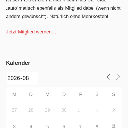
„auto“matisch ebenfalls als Mitglied dabei (wenn nicht
anders gewünscht). Natürlich ohne Mehrkosten!
Jetzt Mitglied werden…
Kalender
M
D
M
D
F
S
S
27
28
29
30
31
1
2
9
3
4
5
6
7
8