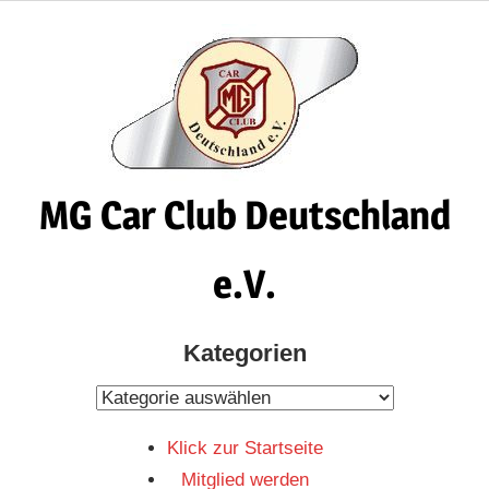
Zum
Inhalt
springen
MG Car Club Deutschland
e.V.
MG
Kategorien
Car
Club
Kategorien
Deutschland
Klick zur Startseite
e.V
Mitglied werden