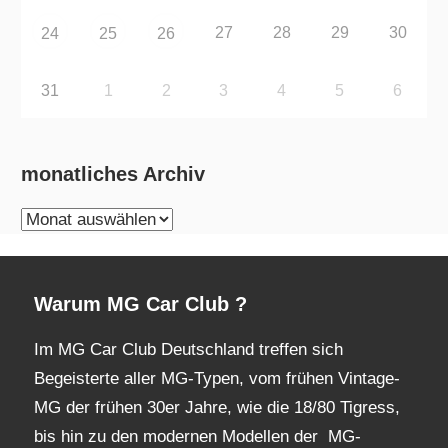
27
28
29
30
24
25
26
31
1
2
3
4
5
6
monatliches Archiv
monatliches
Archiv
Warum MG Car Club ?
Im MG Car Club Deutschland treffen sich
Begeisterte aller MG-Typen, vom frühen Vintage-
MG der frühen 30er Jahre, wie die 18/80 Tigress,
bis hin zu den modernen Modellen der MG-