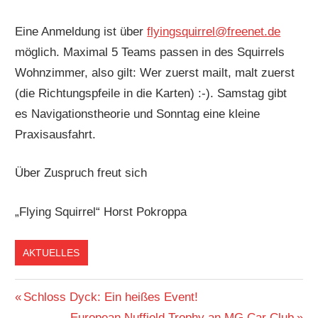
Eine Anmeldung ist über
flyingsquirrel@freenet.de
möglich. Maximal 5 Teams passen in des Squirrels
Wohnzimmer, also gilt: Wer zuerst mailt, malt zuerst
(die Richtungspfeile in die Karten) :-). Samstag gibt
es Navigationstheorie und Sonntag eine kleine
Praxisausfahrt.
Über Zuspruch freut sich
„Flying Squirrel“ Horst Pokroppa
AKTUELLES
Beitragsnavigation
Vorheriger
Schloss Dyck: Ein heißes Event!
Beitrag:
Nächster
European Nuffield Trophy an MG Car Club