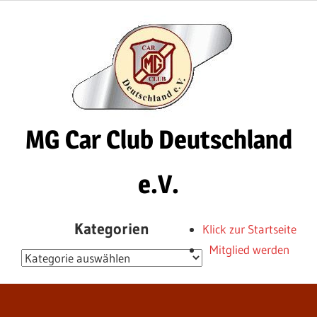
Zum
Inhalt
springen
MG Car Club Deutschland
e.V.
MG
Kategorien
Klick zur Startseite
Car
Mitglied werden
Club
Kategorien
Deutschland
e.V