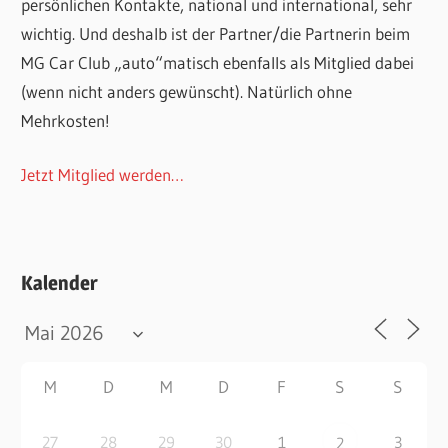
persönlichen Kontakte, national und international, sehr
wichtig. Und deshalb ist der Partner/die Partnerin beim
MG Car Club „auto“matisch ebenfalls als Mitglied dabei
(wenn nicht anders gewünscht). Natürlich ohne
Mehrkosten!
Jetzt Mitglied werden…
Kalender
M
D
M
D
F
S
S
27
28
29
30
1
3
2