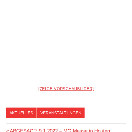
[ZEIGE VORSCHAUBILDER]
AKTUELLES
VERANSTALTUNGEN
Vorheriger
ABGESAGT: 9.1.2022 – MG Messe in Houten