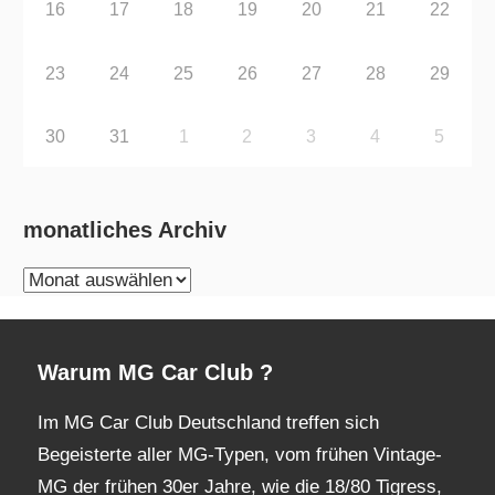
16
17
18
19
20
21
22
23
24
25
26
27
28
29
30
31
1
2
3
4
5
monatliches Archiv
monatliches
Archiv
Warum MG Car Club ?
Im MG Car Club Deutschland treffen sich
Begeisterte aller MG-Typen, vom frühen Vintage-
MG der frühen 30er Jahre, wie die 18/80 Tigress,