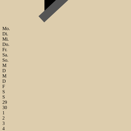
Mo.
Di.
Mi.
Do.
Fr.
Sa.
So.
M
D
M
D
F
S
S
29
30
1
2
3
4