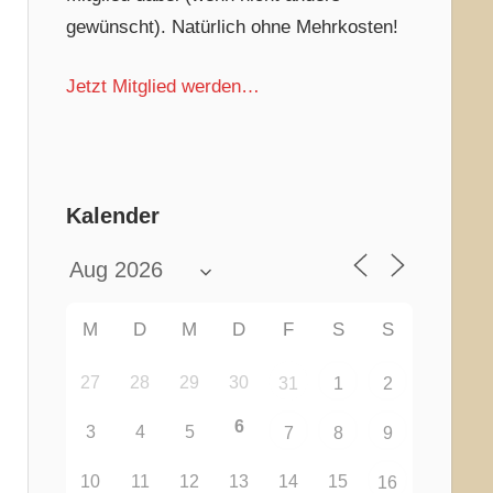
gewünscht). Natürlich ohne Mehrkosten!
Jetzt Mitglied werden…
Kalender
M
D
M
D
F
S
S
27
28
29
30
31
1
2
6
3
4
5
7
8
9
10
11
12
13
14
15
16