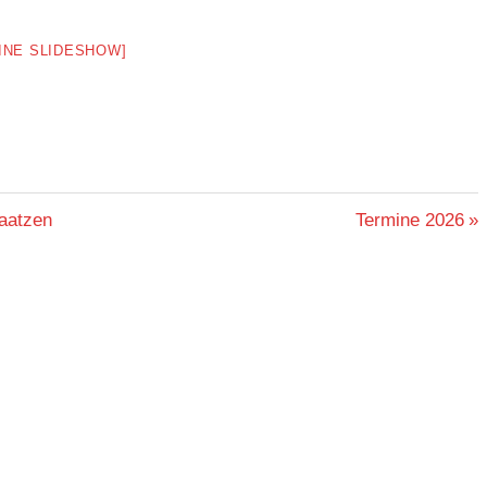
EINE SLIDESHOW]
Nächster
aatzen
Termine 2026
Beitrag: