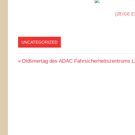
[ZEIGE 
UNCATEGORIZED
Beitragsnavigation
Vorheriger
Oldtimertag des ADAC Fahrsicherheitszentrums L
Beitrag: