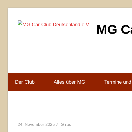
Zum
Inhalt
MG Ca
springen
MG
Car
Club
Deutschland
e.V
Der Club
Alles über MG
Termine und
24. November 2025
G ras