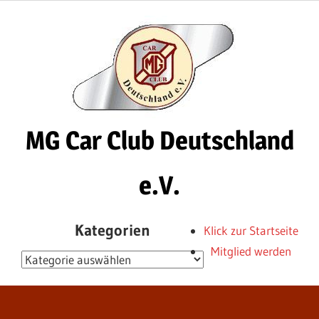
Zum
Inhalt
springen
MG Car Club Deutschland
e.V.
MG
Kategorien
Klick zur Startseite
Car
Mitglied werden
Club
Kategorien
Deutschland
e.V