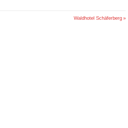
Nächster
Waldhotel Schäferberg
Beitrag: