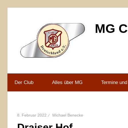
Zum
Inhalt
MG Ca
springen
MG
Car
Club
Der Club
Alles über MG
Termine und
Deutschland
e.V
8. Februar 2022
Michael Benecke
Draiser Hof