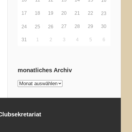
16
17
18
19
20
21
22
23
27
28
29
30
24
25
26
31
1
2
3
4
5
6
monatliches Archiv
monatliches
Archiv
Clubsekretariat