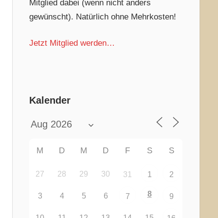
Mitglied dabei (wenn nicht anders
gewünscht). Natürlich ohne Mehrkosten!
Jetzt Mitglied werden…
Kalender
M
D
M
D
F
S
S
27
28
29
30
31
1
2
8
3
4
5
6
7
9
10
11
12
13
14
15