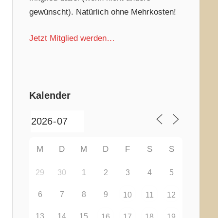
gewünscht). Natürlich ohne Mehrkosten!
Jetzt Mitglied werden…
Kalender
M
D
M
D
F
S
S
29
30
1
2
3
4
5
6
7
8
9
10
11
12
13
14
15
16
17
18
19