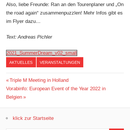
Also, liebe Freunde: Ran an den Tourenplaner und „On
the road again“ zusammenpuzzlen! Mehr Infos gibt es
im Flyer dazu…
Text: Andreas Pichler
2021_SummerDream_v02_small
AKTUELLES
VERANSTALTUNGEN
Beitragsnavigation
Vorheriger
Triple M Meeting in Holland
Nächster
Beitrag:
Vorabinfo: European Event of the Year 2022 in
Beitrag:
Belgien
klick zur Startseite