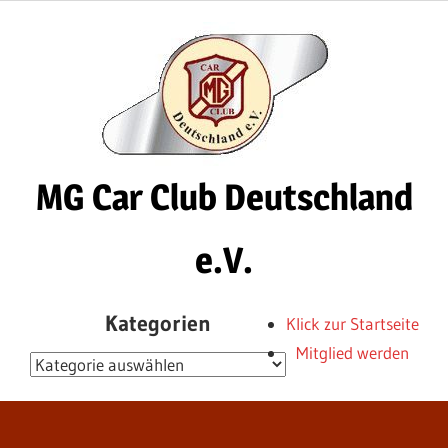
Zum
Inhalt
springen
MG Car Club Deutschland
e.V.
MG
Kategorien
Klick zur Startseite
Car
Mitglied werden
Club
Kategorien
Deutschland
e.V