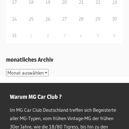
17
18
19
20
21
22
23
27
28
29
30
24
25
26
31
1
2
3
4
5
6
monatliches Archiv
monatliches
Archiv
Warum MG Car Club ?
Im MG Car Club Deutschland treffen sich Begeisterte
aller MG-Typen, vom frühen Vintage-MG der frühen
30er Jahre, wie die 18/80 Tigress, bis hin zu den