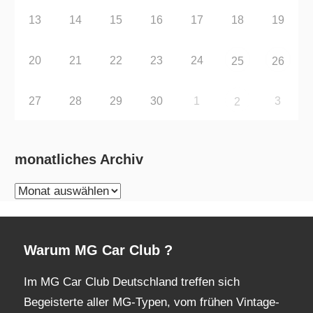
13
14
15
16
17
18
19
20
21
22
23
24
25
26
27
28
29
30
1
3
2
monatliches Archiv
monatliches
Archiv
Warum MG Car Club ?
Im MG Car Club Deutschland treffen sich
Begeisterte aller MG-Typen, vom frühen Vintage-