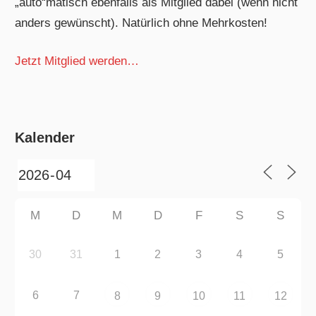
„auto“matisch ebenfalls als Mitglied dabei (wenn nicht
anders gewünscht). Natürlich ohne Mehrkosten!
Jetzt Mitglied werden…
Kalender
M
D
M
D
F
S
S
30
31
1
2
3
4
5
6
7
8
9
10
11
12