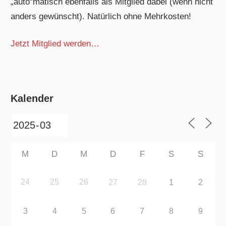
„auto“matisch ebenfalls als Mitglied dabei (wenn nicht
anders gewünscht). Natürlich ohne Mehrkosten!
Jetzt Mitglied werden…
Kalender
M
D
M
D
F
S
S
24
25
26
27
28
1
2
3
4
5
6
7
8
9