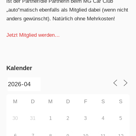
ist der Partner/die Partnerin beim MG Car Club
„auto“matisch ebenfalls als Mitglied dabei (wenn nicht
anders gewünscht). Natürlich ohne Mehrkosten!
Jetzt Mitglied werden…
Kalender
M
D
M
D
F
S
S
30
31
1
2
3
4
5
6
7