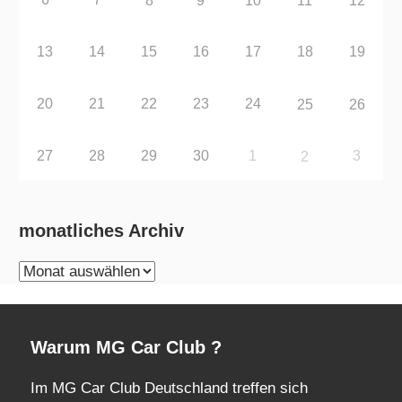
8
9
10
11
12
13
14
15
16
17
18
19
20
21
22
23
24
25
26
27
28
29
30
1
3
2
monatliches Archiv
monatliches
Archiv
Warum MG Car Club ?
Im MG Car Club Deutschland treffen sich