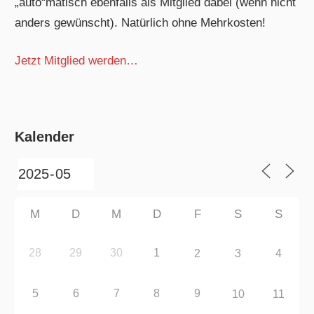
„auto“matisch ebenfalls als Mitglied dabei (wenn nicht
anders gewünscht). Natürlich ohne Mehrkosten!
Jetzt Mitglied werden…
Kalender
M
D
M
D
F
S
S
28
29
30
1
2
3
4
5
6
7
8
9
10
11