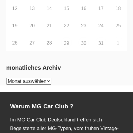
12
13
14
15
16
17
18
19
20
21
22
23
24
25
26
27
28
29
30
31
1
monatliches Archiv
monatliches
Archiv
Warum MG Car Club ?
Im MG Car Club Deutschland treffen sich
Begeisterte aller MG-Typen, vom frühen Vintage-