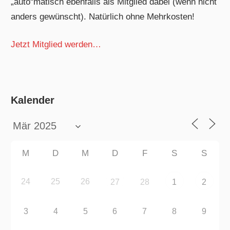
„auto“matisch ebenfalls als Mitglied dabei (wenn nicht
anders gewünscht). Natürlich ohne Mehrkosten!
Jetzt Mitglied werden…
Kalender
M
D
M
D
F
S
S
24
25
26
27
28
1
2
3
4
5
6
7
8
9