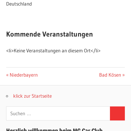
Deutschland
Kommende Veranstaltungen
<li>Keine Veranstaltungen an diesem Ort</li>
Beitragsnavigation
Vorheriger
Nächster
Niederbayern
Bad Kösen
Beitrag:
Beitrag:
klick zur Startseite
Suchen
Suchen
nach:
Herzlich willkommen beim MG Car Club