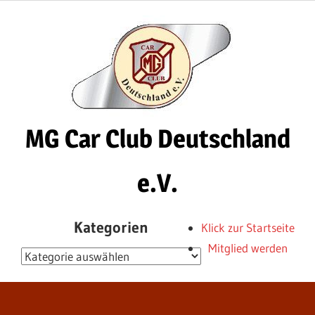
Zum
Inhalt
springen
MG Car Club Deutschland
e.V.
MG
Kategorien
Klick zur Startseite
Car
Mitglied werden
Club
Kategorien
Deutschland
e.V