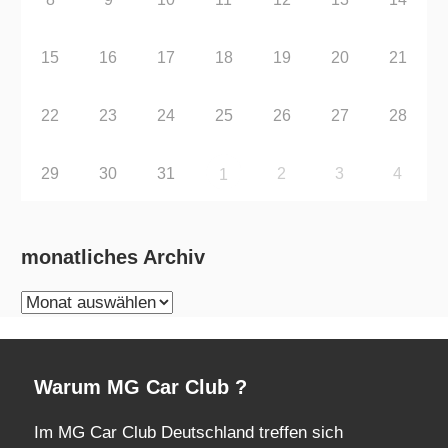
15
16
17
18
19
20
21
22
23
24
25
26
27
28
29
30
31
2
3
4
1
monatliches Archiv
monatliches
Archiv
Warum MG Car Club ?
Im MG Car Club Deutschland treffen sich