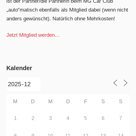
ist der Partner/die Partnerin beim MG Car Club
„auto“matisch ebenfalls als Mitglied dabei (wenn nicht
anders gewünscht). Natürlich ohne Mehrkosten!
Jetzt Mitglied werden…
Kalender
M
D
M
D
F
S
S
1
2
3
4
5
6
7
8
9
10
11
12
13
14