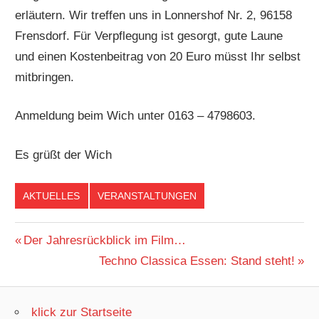
erläutern. Wir treffen uns in Lonnershof Nr. 2, 96158
Frensdorf. Für Verpflegung ist gesorgt, gute Laune
und einen Kostenbeitrag von 20 Euro müsst Ihr selbst
mitbringen.
Anmeldung beim Wich unter 0163 – 4798603.
Es grüßt der Wich
AKTUELLES
VERANSTALTUNGEN
Beitragsnavigation
Vorheriger
Der Jahresrückblick im Film…
Beitrag:
Nächster
Techno Classica Essen: Stand steht!
Beitrag:
klick zur Startseite