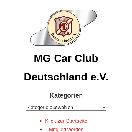
Zum
Inhalt
springen
MG Car Club
Deutschland e.V.
MG
Kategorien
Car
Club
Kategorien
Deutschland
Klick zur Startseite
e.V
Mitglied werden