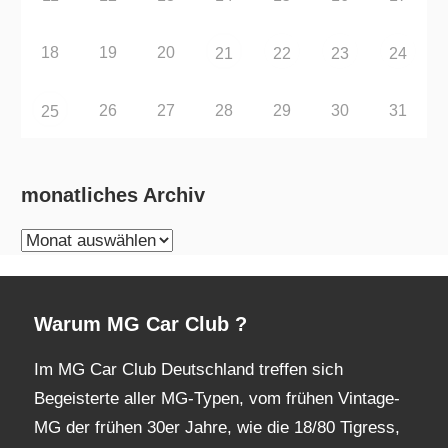
18
19
20
21
22
23
24
26
27
28
29
30
31
25
monatliches Archiv
monatliches
Archiv
Warum MG Car Club ?
Im MG Car Club Deutschland treffen sich
Begeisterte aller MG-Typen, vom frühen Vintage-
MG der frühen 30er Jahre, wie die 18/80 Tigress,