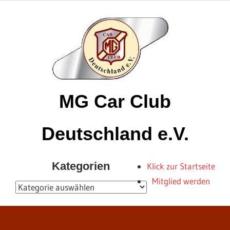
Zum
Inhalt
springen
MG Car Club
Deutschland e.V.
MG
Kategorien
Klick zur Startseite
Car
Mitglied werden
Club
Kategorien
Deutschland
e.V