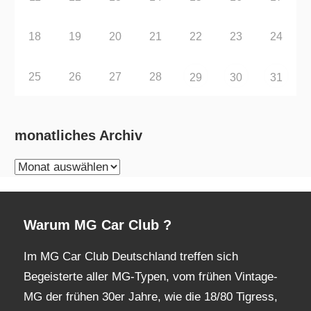
18
19
20
21
22
23
24
25
26
27
28
29
30
31
monatliches Archiv
monatliches
Archiv
Warum MG Car Club ?
Im MG Car Club Deutschland treffen sich
Begeisterte aller MG-Typen, vom frühen Vintage-
MG der frühen 30er Jahre, wie die 18/80 Tigress,