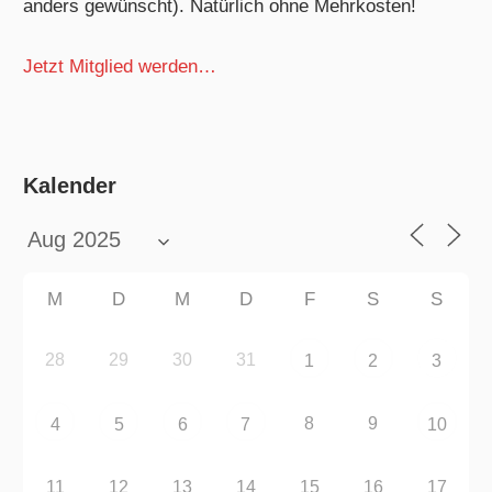
anders gewünscht). Natürlich ohne Mehrkosten!
Jetzt Mitglied werden…
Kalender
M
D
M
D
F
S
S
28
29
30
31
1
2
3
8
9
4
5
6
7
10
11
12
13
14
15
16
17