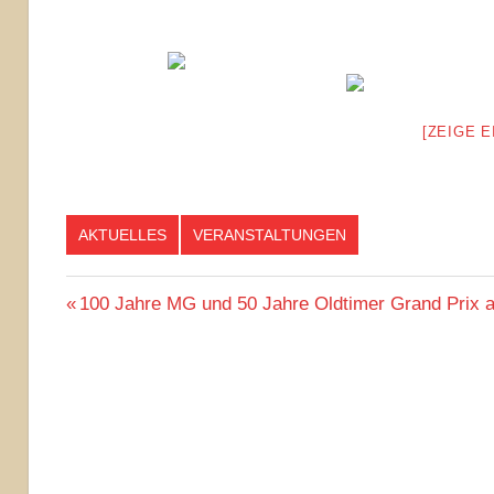
[ZEIGE 
AKTUELLES
VERANSTALTUNGEN
Beitragsnavigation
Vorheriger
100 Jahre MG und 50 Jahre Oldtimer Grand Prix 
Beitrag: