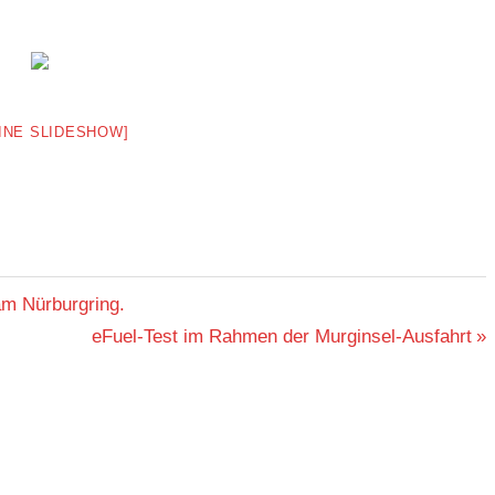
EINE SLIDESHOW]
am Nürburgring.
Nächster
eFuel-Test im Rahmen der Murginsel-Ausfahrt
Beitrag: