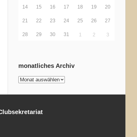
14
15
16
17
18
19
20
21
22
23
24
25
26
27
28
29
30
31
1
2
3
monatliches Archiv
monatliches
Archiv
Clubsekretariat