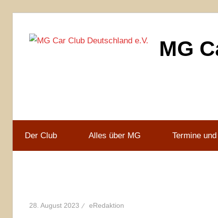
Zum
Inhalt
MG Ca
springen
MG
Car
Club
Deutschland
e.V
Der Club
Alles über MG
Termine und
28. August 2023
eRedaktion