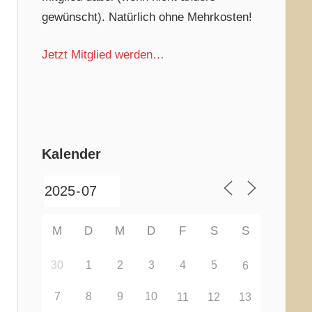
gewünscht). Natürlich ohne Mehrkosten!
Jetzt Mitglied werden…
Kalender
M
D
M
D
F
S
S
30
1
2
3
4
5
6
7
8
9
10
11
12
13