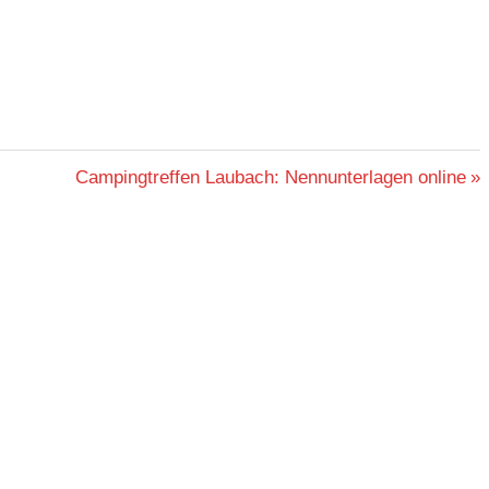
Nächster
Campingtreffen Laubach: Nennunterlagen online
Beitrag: