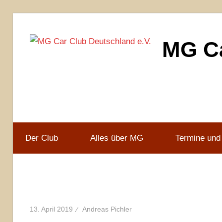
Zum
Inhalt
MG Ca
springen
MG
Car
Club
Deutschland
e.V
Der Club
Alles über MG
Termine und
13. April 2019
Andreas Pichler