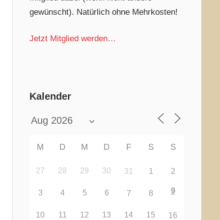
gewünscht). Natürlich ohne Mehrkosten!
Jetzt Mitglied werden…
Kalender
M
D
M
D
F
S
S
27
28
29
30
31
1
2
9
3
4
5
6
7
8
10
11
12
13
14
15
16