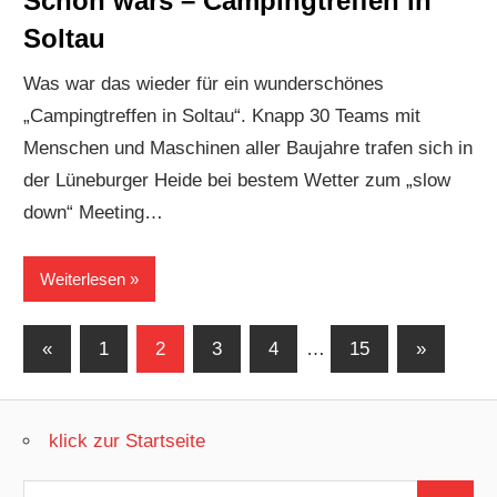
Schön wars – Campingtreffen in
Soltau
Was war das wieder für ein wunderschönes
„Campingtreffen in Soltau“. Knapp 30 Teams mit
Menschen und Maschinen aller Baujahre trafen sich in
der Lüneburger Heide bei bestem Wetter zum „slow
down“ Meeting…
Weiterlesen
Seitennummerierung
Vorherige
Nächste
«
1
2
3
4
…
15
»
Beiträge
Beiträge
der
Beiträge
klick zur Startseite
Suchen