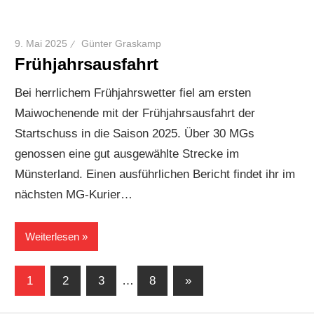
9. Mai 2025
Günter Graskamp
Frühjahrsausfahrt
Bei herrlichem Frühjahrswetter fiel am ersten
Maiwochenende mit der Frühjahrsausfahrt der
Startschuss in die Saison 2025. Über 30 MGs
genossen eine gut ausgewählte Strecke im
Münsterland. Einen ausführlichen Bericht findet ihr im
nächsten MG-Kurier…
Weiterlesen
Seitennummerierung
Nächste
1
2
3
…
8
»
Beiträge
der