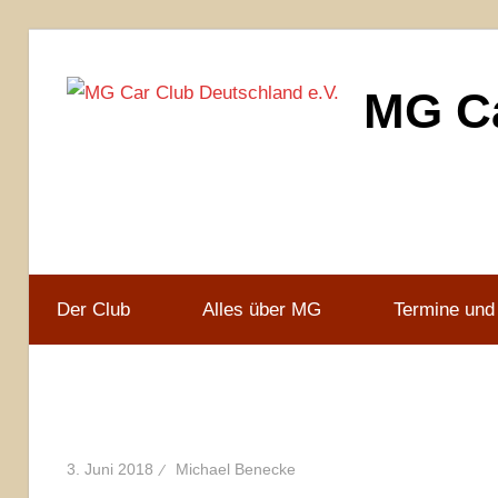
Zum
Inhalt
MG Ca
springen
MG
Car
Club
Deutschland
e.V
Der Club
Alles über MG
Termine und
3. Juni 2018
Michael Benecke