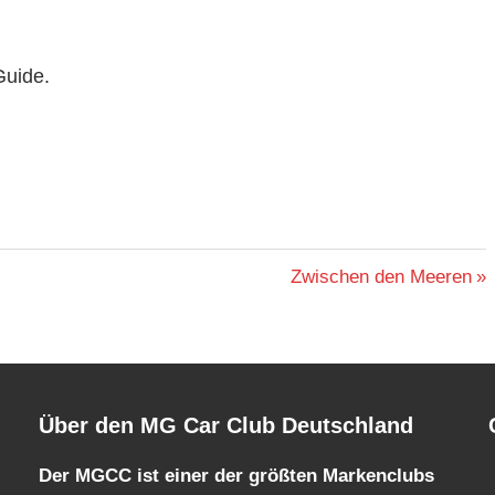
Guide.
Nächster
Zwischen den Meeren
Beitrag:
Über den MG Car Club Deutschland
Der MGCC ist einer der größten Markenclubs