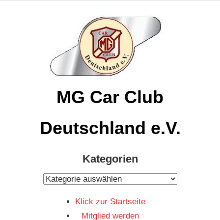
Zum
Inhalt
springen
MG Car Club
Deutschland e.V.
MG
Kategorien
Car
Club
Kategorien
Deutschland
Klick zur Startseite
e.V
Mitglied werden