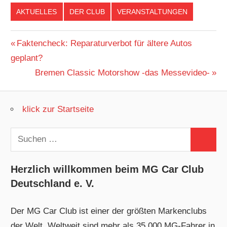
AKTUELLES
DER CLUB
VERANSTALTUNGEN
Beitragsnavigation
Vorheriger
Faktencheck: Reparaturverbot für ältere Autos
Beitrag:
geplant?
Nächster
Bremen Classic Motorshow -das Messevideo-
Beitrag:
klick zur Startseite
Suchen
Suchen
nach:
Herzlich willkommen beim MG Car Club
Deutschland e. V.
Der MG Car Club ist einer der größten Markenclubs
der Welt. Weltweit sind mehr als 35.000 MG-Fahrer in