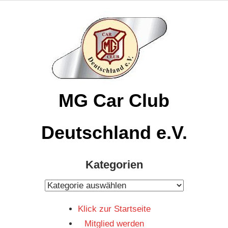
Zum
Inhalt
springen
MG Car Club
Deutschland e.V.
MG
Kategorien
Car
Club
Kategorien
Deutschland
Klick zur Startseite
e.V
Mitglied werden