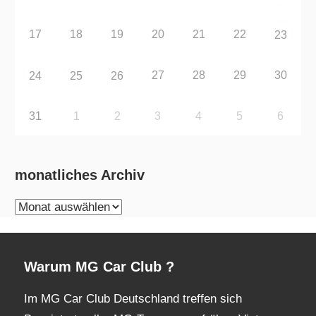
17
18
19
20
21
22
23
27
28
29
30
24
25
26
31
1
2
3
4
5
6
monatliches Archiv
monatliches
Archiv
Warum MG Car Club ?
Im MG Car Club Deutschland treffen sich