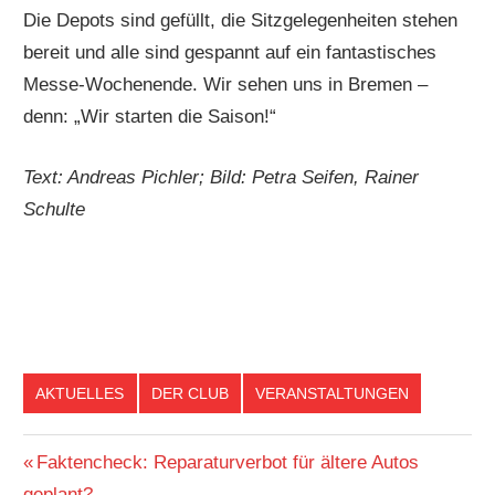
Die Depots sind gefüllt, die Sitzgelegenheiten stehen
bereit und alle sind gespannt auf ein fantastisches
Messe-Wochenende. Wir sehen uns in Bremen –
denn: „Wir starten die Saison!“
Text: Andreas Pichler; Bild: Petra Seifen, Rainer
Schulte
AKTUELLES
DER CLUB
VERANSTALTUNGEN
Beitragsnavigation
Vorheriger
Faktencheck: Reparaturverbot für ältere Autos
Beitrag:
geplant?