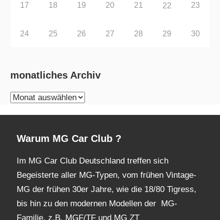
17
18
19
20
21
23
22
24
25
26
27
28
29
30
monatliches Archiv
monatliches
Archiv
Warum MG Car Club ?
Im MG Car Club Deutschland treffen sich
Begeisterte aller MG-Typen, vom frühen Vintage-
MG der frühen 30er Jahre, wie die 18/80 Tigress,
bis hin zu den modernen Modellen der MG-
Familie, z.B. MGF/TF und MG ZT