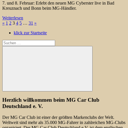
7. und 8. Februar: Erlebt den neuen MG Cyberster live in Bad
Kreuznach und Bonn beim MG-Händler.
Weiterlesen
Seitennummerierung
Vorherige
Nächste
«
1
2
3
4
5
…
31
»
Beiträge
Beiträge
der
klick zur Startseite
Beiträge
Suchen
nach:
Suchen
Herzlich willkommen beim MG Car Club
Deutschland e. V.
Der MG Car Club ist einer der größten Markenclubs der Welt.
Weltweit sind mehr als 35.000 MG-Fahrer in zahlreichen MG-Clubs
organisiert. Der MG Car Club Deutschland e.V. ist dem englischen