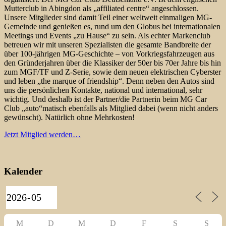
Mutterclub in Abingdon als „affiliated centre“ angeschlossen.
Unsere Mitglieder sind damit Teil einer weltweit einmaligen MG-
Gemeinde und genießen es, rund um den Globus bei internationalen
Meetings und Events „zu Hause“ zu sein. Als echter Markenclub
betreuen wir mit unseren Spezialisten die gesamte Bandbreite der
über 100-jährigen MG-Geschichte – von Vorkriegsfahrzeugen aus
den Gründerjahren über die Klassiker der 50er bis 70er Jahre bis hin
zum MGF/TF und Z-Serie, sowie dem neuen elektrischen Cyberster
und leben „the marque of friendship“. Denn neben den Autos sind
uns die persönlichen Kontakte, national und international, sehr
wichtig. Und deshalb ist der Partner/die Partnerin beim MG Car
Club „auto“matisch ebenfalls als Mitglied dabei (wenn nicht anders
gewünscht). Natürlich ohne Mehrkosten!
Jetzt Mitglied werden…
Kalender
M
D
M
D
F
S
S