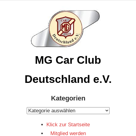
Zum
Inhalt
springen
MG Car Club
Deutschland e.V.
MG
Kategorien
Car
Club
Kategorien
Deutschland
Klick zur Startseite
e.V
Mitglied werden