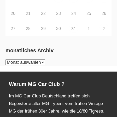
20
21
22
23
24
25
26
27
28
29
30
31
1
2
monatliches Archiv
monatliches
Archiv
Warum MG Car Club ?
Im MG Car Club Deutschland treffen sich
Begeisterte aller MG-Typen, vom frühen Vintage-
MG der frühen 30er Jahre, wie die 18/80 Tigress,