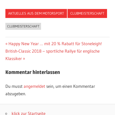
AKTUELLES AUS DEM MOTORSPORT
CLUBMEISTERSCHAFT
CLUBMEISTERSCHAFT
Beitragsnavigation
Vorheriger
Happy New Year … mit 20 % Rabatt für Stoneleigh!
Nächster
Beitrag:
British-Classic 2018 – sportliche Rallye für englische
Beitrag:
Klassiker
Kommentar hinterlassen
Du musst
angemeldet
sein, um einen Kommentar
abzugeben.
klick zur Startseite