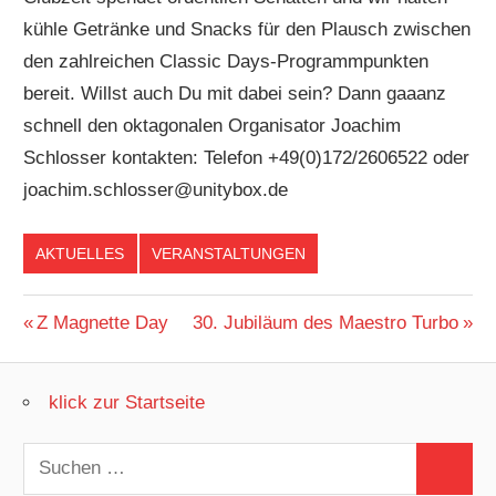
kühle Getränke und Snacks für den Plausch zwischen
den zahlreichen Classic Days-Programmpunkten
bereit. Willst auch Du mit dabei sein? Dann gaaanz
schnell den oktagonalen Organisator Joachim
Schlosser kontakten: Telefon +49(0)172/2606522 oder
joachim.schlosser@unitybox.de
AKTUELLES
VERANSTALTUNGEN
Beitragsnavigation
Vorheriger
Nächster
Z Magnette Day
30. Jubiläum des Maestro Turbo
Beitrag:
Beitrag:
klick zur Startseite
Suchen
Suchen
nach: