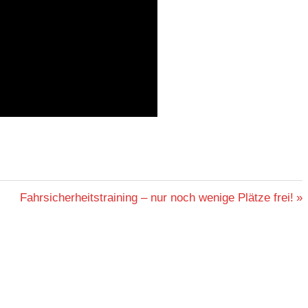
Nächster
Fahrsicherheitstraining – nur noch wenige Plätze frei!
Beitrag: