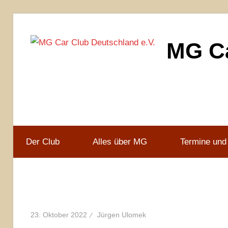
Zum
Inhalt
MG Ca
springen
MG
Car
Club
Deutschland
e.V
Der Club
Alles über MG
Termine und
23. Oktober 2022
Jürgen Ulomek