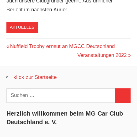
auch unsere Clubgründer geehrt. Ausführlicher
Bericht im nächsten Kurier.
AKTUELLES
Beitragsnavigation
Vorheriger
Nuffield Trophy erneut an MGCC Deutschland
Beitrag:
Nächster
Veranstaltungen 2022
Beitrag:
klick zur Startseite
Suchen
Suchen
nach:
Herzlich willkommen beim MG Car Club
Deutschland e. V.