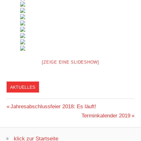
[ZEIGE EINE SLIDESHOW]
AKTUELLES
Beitragsnavigation
Vorheriger
Jahresabschlussfeier 2018: Es läuft!
Beitrag:
Nächster
Terminkalender 2019
Beitrag:
klick zur Startseite