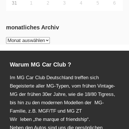
31
1
2
3
4
5
6
monatliches Archiv
monatliches
Archiv
Warum MG Car Club ?
Im MG Car Club Deutschland treffen sich
Begeisterte aller MG-Typen, vom frühen Vintage-
MG der frühen 30er Jahre, wie die 18/80 Tigress,
bis hin zu den modernen Modellen der MG-
Familie, z.B. MGF/TF und MG ZT
Wir leben „the marque of friendship“.
Neben den Autos sind uns die persönlichen