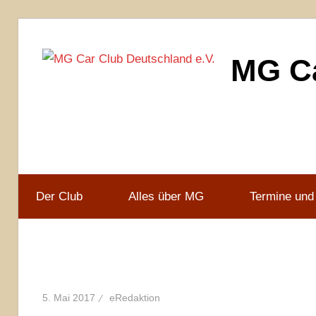
Zum
Inhalt
MG Ca
springen
MG
Car
Club
Deutschland
e.V
Der Club
Alles über MG
Termine und
5. Mai 2017
eRedaktion