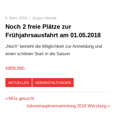
5. März 2018
Jürgen Ulomek
Noch 2 freie Plätze zur
Frühjahrsausfahrt am 01.05.2018
„Noch“ besteht die Möglichkeit zur Anmeldung und
einen schönen Start in die Saison:
siehe hier:
AKTUELLES
VERANSTALTUNGEN
Beitragsnavigation
Vorheriger
MGs gesucht
Beitrag:
Nächster
Jahreshauptversammlung 2018 Würzburg
Beitrag: