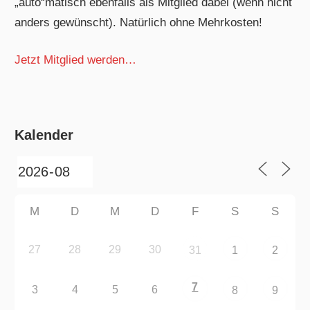
„auto“matisch ebenfalls als Mitglied dabei (wenn nicht
anders gewünscht). Natürlich ohne Mehrkosten!
Jetzt Mitglied werden…
Kalender
M
D
M
D
F
S
S
27
28
29
30
31
1
2
7
3
4
5
6
8
9