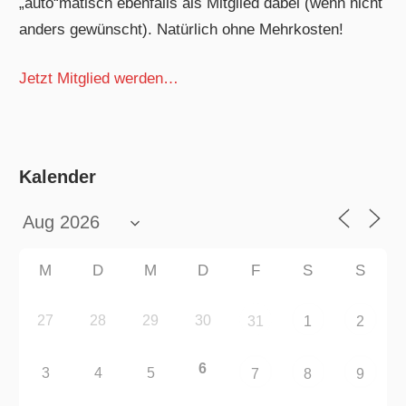
„auto“matisch ebenfalls als Mitglied dabei (wenn nicht
anders gewünscht). Natürlich ohne Mehrkosten!
Jetzt Mitglied werden…
Kalender
M
D
M
D
F
S
S
27
28
29
30
31
1
2
6
3
4
5
7
8
9