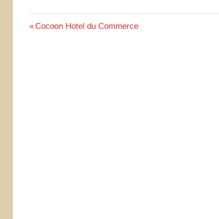
Beitragsnavigation
Vorheriger
Cocoon Hotel du Commerce
Beitrag: