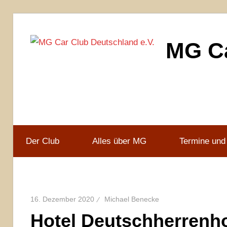
Zum
Inhalt
MG Ca
springen
MG
Car
Club
Deutschland
e.V
Der Club
Alles über MG
Termine und
16. Dezember 2020
Michael Benecke
Hotel Deutschherrenh