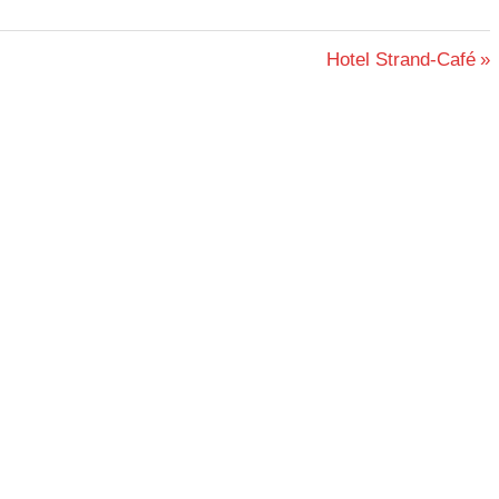
Nächster
Hotel Strand-Café
Beitrag: