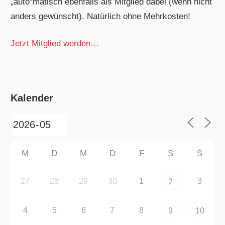
„auto“matisch ebenfalls als Mitglied dabei (wenn nicht
anders gewünscht). Natürlich ohne Mehrkosten!
Jetzt Mitglied werden…
Kalender
M
D
M
D
F
S
S
27
28
29
30
1
3
2
4
5
6
7
8
9
10