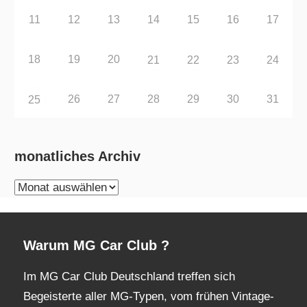
11
12
13
14
15
16
17
18
19
20
21
22
23
24
26
27
28
29
30
31
25
monatliches Archiv
monatliches
Archiv
Warum MG Car Club ?
Im MG Car Club Deutschland treffen sich
Begeisterte aller MG-Typen, vom frühen Vintage-