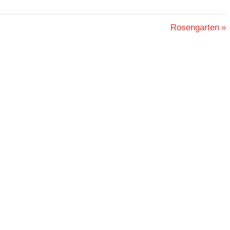
Nächster
Rosengarten
Beitrag: