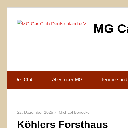
Zum
Inhalt
MG Ca
springen
MG
Car
Club
Deutschland
e.V
Der Club
Alles über MG
Termine und
22. Dezember 2025
Michael Benecke
Köhlers Forsthaus