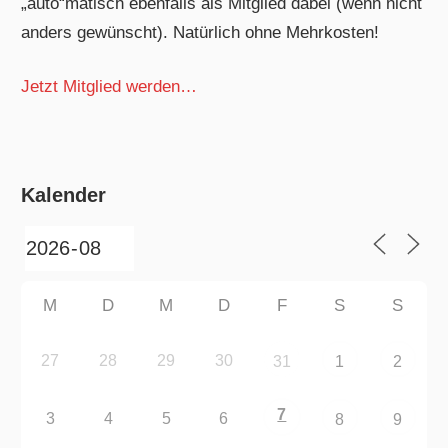
„auto“matisch ebenfalls als Mitglied dabei (wenn nicht
anders gewünscht). Natürlich ohne Mehrkosten!
Jetzt Mitglied werden…
Kalender
M
D
M
D
F
S
S
27
28
29
30
31
1
2
7
3
4
5
6
8
9