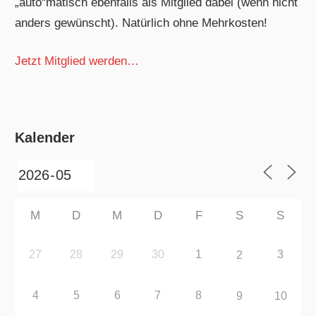
„auto“matisch ebenfalls als Mitglied dabei (wenn nicht
anders gewünscht). Natürlich ohne Mehrkosten!
Jetzt Mitglied werden…
Kalender
M
D
M
D
F
S
S
27
28
29
30
1
3
2
4
5
6
7
8
9
10