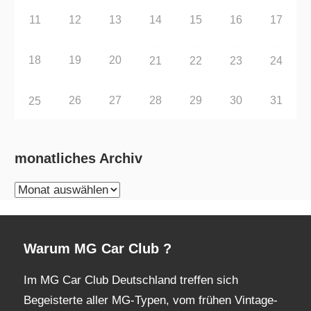
11
12
13
14
15
16
17
18
19
20
21
22
23
24
26
27
28
29
30
31
25
monatliches Archiv
monatliches
Archiv
Warum MG Car Club ?
Im MG Car Club Deutschland treffen sich
Begeisterte aller MG-Typen, vom frühen Vintage-