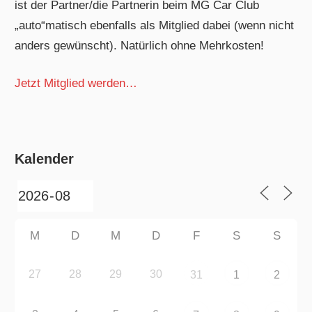
ist der Partner/die Partnerin beim MG Car Club
„auto“matisch ebenfalls als Mitglied dabei (wenn nicht
anders gewünscht). Natürlich ohne Mehrkosten!
Jetzt Mitglied werden…
Kalender
M
D
M
D
F
S
S
27
28
29
30
31
1
2